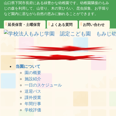
コ
ナ
山口県下関市長府にある緑豊かな幼稚園です。幼稚園隣接のもみ
じの森を利用して、山登り、木の実ひろい、昆虫採集、お芋堀り
ン
ビ
など園内に居ながら自然の恵みに触れることができます。
テ
ゲ
ン
ー
延長保育・土曜保育
よくある質問
お問い合わせ
ツ
シ
に
ョ
移
ン
動
に
移
動
当園について
園の概要
施設紹介
一日のスケジュール
送迎バス
課外授業
年間行事
学校評価