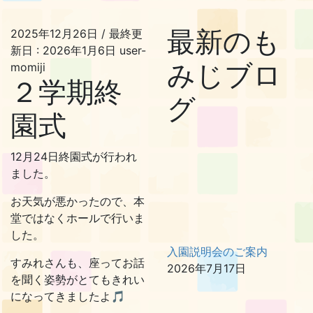
最新のも
2025年12月26日
/ 最終更
新日 :
2026年1月6日
user-
みじブロ
momiji
２学期終
グ
園式
12月24日終園式が行われ
ました。
お天気が悪かったので、本
堂ではなくホールで行いま
した。
入園説明会のご案内
すみれさんも、座ってお話
2026年7月17日
を聞く姿勢がとてもきれい
になってきましたよ🎵