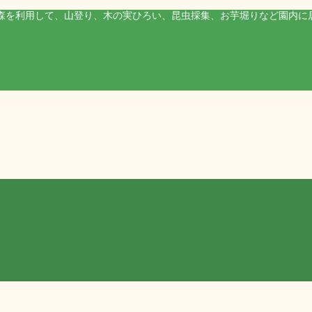
森を利用して、山登り、木の実ひろい、昆虫採集、お芋堀りなど園内に