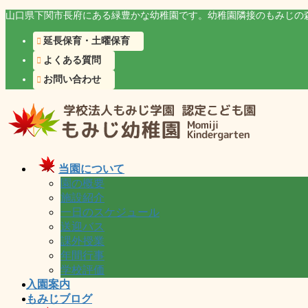
コ
ナ
山口県下関市長府にある緑豊かな幼稚園です。幼稚園隣接のもみじの
ン
ビ
延長保育・土曜保育
テ
ゲ
ン
ー
よくある質問
ツ
シ
お問い合わせ
に
ョ
移
ン
動
に
移
動
当園について
園の概要
施設紹介
一日のスケジュール
送迎バス
課外授業
年間行事
学校評価
入園案内
もみじブログ