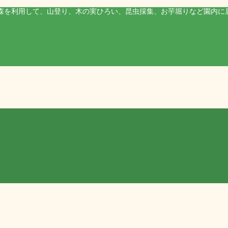
森を利用して、山登り、木の実ひろい、昆虫採集、お芋堀りなど園内に