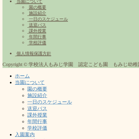
当園について
園の概要
施設紹介
一日のスケジュール
送迎バス
課外授業
年間行事
学校評価
個人情報保護方針
Copyright © 学校法人もみじ学園 認定こども園 もみじ幼稚園 All R
ホーム
当園について
園の概要
施設紹介
一日のスケジュール
送迎バス
課外授業
年間行事
学校評価
入園案内