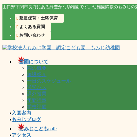
コ
ナ
山口県下関市長府にある緑豊かな幼稚園です。幼稚園隣接のもみじの
ン
ビ
延長保育・土曜保育
テ
ゲ
ン
ー
よくある質問
ツ
シ
お問い合わせ
に
ョ
移
ン
動
に
移
当園について
動
園の概要
施設紹介
一日のスケジュール
送迎バス
課外授業
年間行事
学校評価
入園案内
もみじブログ
もみじこどもcafe
アクセス