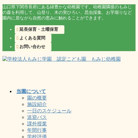
コ
ナ
山口県下関市長府にある緑豊かな幼稚園です。幼稚園隣接のもみじ
の森を利用して、山登り、木の実ひろい、昆虫採集、お芋堀りなど
ン
ビ
園内に居ながら自然の恵みに触れることができます。
テ
ゲ
ン
ー
延長保育・土曜保育
ツ
シ
よくある質問
に
ョ
移
ン
お問い合わせ
動
に
移
動
当園について
園の概要
施設紹介
一日のスケジュール
送迎バス
課外授業
年間行事
学校評価