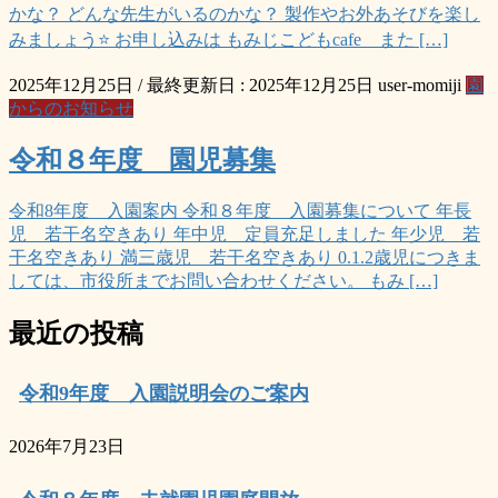
かな？ どんな先生がいるのかな？ 製作やお外あそびを楽し
みましょう⭐ お申し込みは もみじこどもcafe また […]
2025年12月25日
/ 最終更新日 :
2025年12月25日
user-momiji
園
からのお知らせ
令和８年度 園児募集
令和8年度 入園案内 令和８年度 入園募集について 年長
児 若干名空きあり 年中児 定員充足しました 年少児 若
干名空きあり 満三歳児 若干名空きあり 0.1.2歳児につきま
しては、市役所までお問い合わせください。 もみ […]
最近の投稿
令和9年度 入園説明会のご案内
2026年7月23日