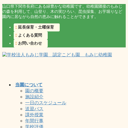
コ
ナ
山口県下関市長府にある緑豊かな幼稚園です。幼稚園隣接のもみじ
の森を利用して、山登り、木の実ひろい、昆虫採集、お芋堀りなど
ン
ビ
園内に居ながら自然の恵みに触れることができます。
テ
ゲ
ン
ー
延長保育・土曜保育
ツ
シ
よくある質問
に
ョ
移
ン
お問い合わせ
動
に
移
動
当園について
園の概要
施設紹介
一日のスケジュール
送迎バス
課外授業
年間行事
学校評価