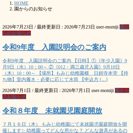
HOME
園からのお知らせ
2026年7月23日
/ 最終更新日 :
2026年7月23日
user-momiji
園か
らのお知らせ
令和9年度 入園説明会のご案内
令和9年度 入園説明会のご案内 【日時】①《年少入園》9
月9日（水）10：00～ ②《012・満三歳児入園》9月10日
（木）10：00～ 【場所】もみじ幼稚園横 日頼寺本堂 【持
ち物】室内履き・必要に応じて水筒 【申込方 […]
2026年7月1日
/ 最終更新日 :
2026年7月1日
user-momiji
園から
のお知らせ
令和８年度 未就園児園庭開放
７月１６日（木） もみじ幼稚園にて未就園児園庭開放を開
催します✨ 幼稚園ってどんな所かな？ どんな遊具があるの